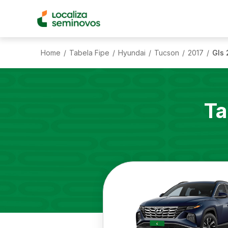
Home
Tabela Fipe
Hyundai
Tucson
2017
Gls 
/
/
/
/
/
Ta