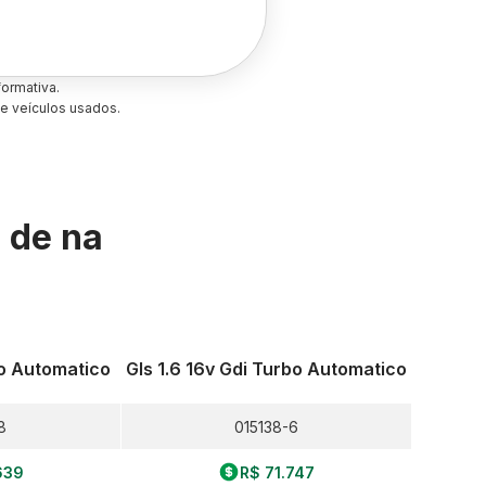
ormativa.
e veículos usados.
s de
na
bo Automatico
Gls 1.6 16v Gdi Turbo Automatico
8
015138-6
639
R$ 71.747