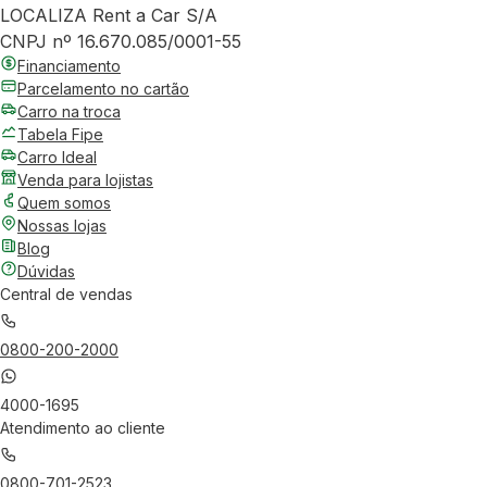
LOCALIZA Rent a Car S/A
CNPJ nº 16.670.085/0001-55
Financiamento
Parcelamento no cartão
Carro na troca
Tabela Fipe
Carro Ideal
Venda para lojistas
Quem somos
Nossas lojas
Blog
Dúvidas
Central de vendas
0800-200-2000
4000-1695
Atendimento ao cliente
0800-701-2523