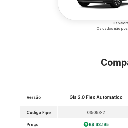
Os valor
Os dados não poss
Compa
Gls 2.0 Flex Automatico
Versão
Código Fipe
015093-2
Preço
R$ 63.195