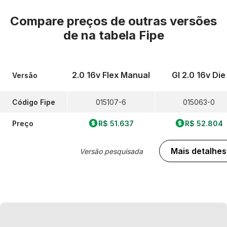
Compare preços de outras versões
de
na tabela Fipe
2.0 16v Flex Manual
Gl 2.0 16v Die
Versão
Código Fipe
015107-6
015063-0
Preço
R$ 51.637
R$ 52.804
Mais detalhes
Versão pesquisada