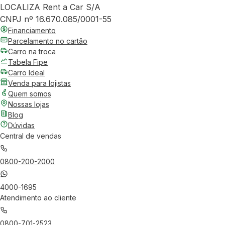
LOCALIZA Rent a Car S/A
CNPJ nº 16.670.085/0001-55
Financiamento
Parcelamento no cartão
Carro na troca
Tabela Fipe
Carro Ideal
Venda para lojistas
Quem somos
Nossas lojas
Blog
Dúvidas
Central de vendas
0800-200-2000
4000-1695
Atendimento ao cliente
0800-701-2523