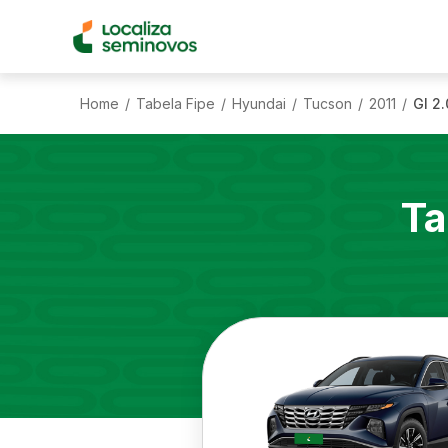
Home
Tabela Fipe
Hyundai
Tucson
2011
Gl 2.
/
/
/
/
/
Ta