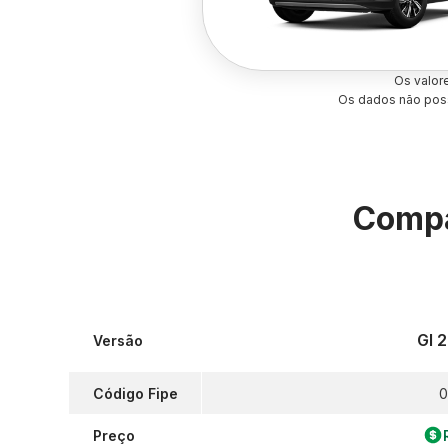
Os valor
Os dados não poss
Compa
Gl 2
Versão
Código Fipe
0
Preço