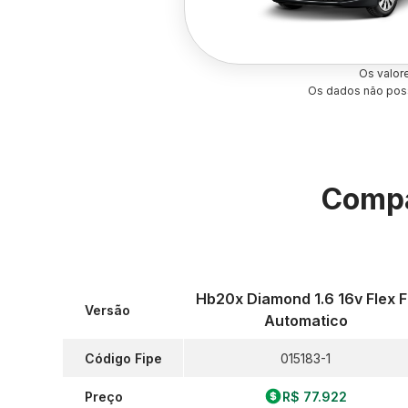
Os valor
Os dados não poss
Compa
Hb20x Diamond 1.6 16v Flex 
Versão
Automatico
Código Fipe
015183-1
Preço
R$ 77.922