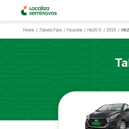
Home
Tabela Fipe
Hyundai
Hb20 X
2020
Hb2
/
/
/
/
/
Ta