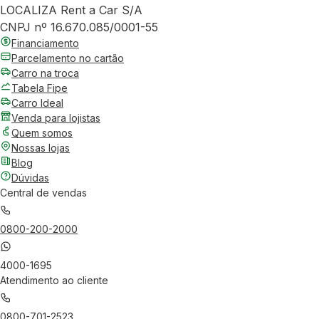
LOCALIZA Rent a Car S/A
CNPJ nº 16.670.085/0001-55
Financiamento
Parcelamento no cartão
Carro na troca
Tabela Fipe
Carro Ideal
Venda para lojistas
Quem somos
Nossas lojas
Blog
Dúvidas
Central de vendas
0800-200-2000
4000-1695
Atendimento ao cliente
0800-701-2523