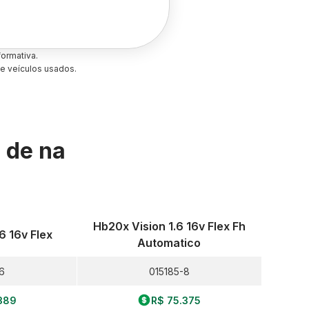
ormativa.
e veículos usados.
s de
na
Hb20x Vision 1.6 16v Flex Fh
6 16v Flex
Automatico
6
015185-8
389
R$ 75.375