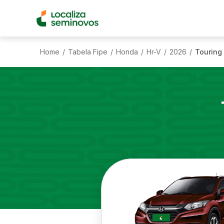
Home
Tabela Fipe
Honda
Hr-V
2026
Touring 
/
/
/
/
/