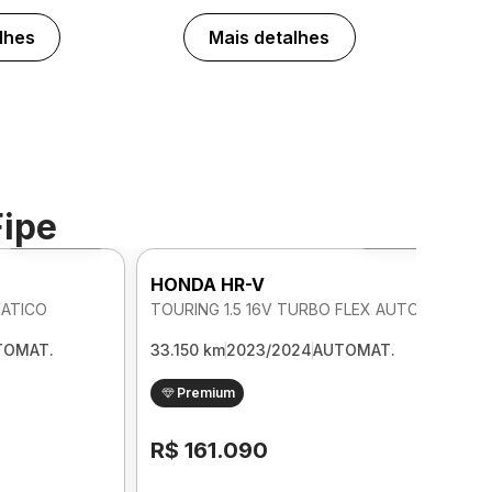
lhes
Mais detalhes
Fipe
Foto 360º
Foto 360º
HONDA HR-V
MATICO
TOURING 1.5 16V TURBO FLEX AUTOMATICO
TOMAT.
33.150 km
2023/2024
AUTOMAT.
Premium
R$ 161.090