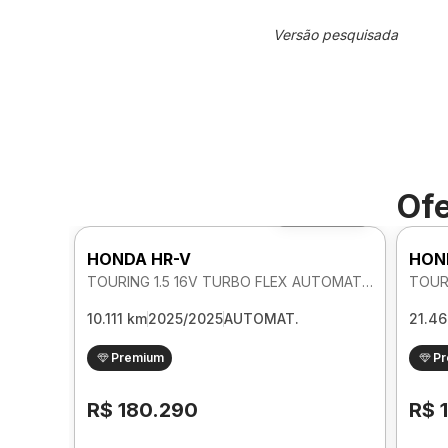
Versão pesquisada
Ofe
Foto 360º
HONDA HR-V
HON
TOURING 1.5 16V TURBO FLEX AUTOMATICO
10.111 km
2025/2025
AUTOMAT.
21.4
Premium
P
R$ 180.290
R$ 