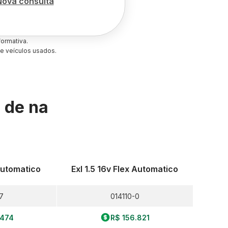
Nova consulta
ormativa.
e veículos usados.
s de
na
 Automatico
Exl 1.5 16v Flex Automatico
7
014110-0
.474
R$ 156.821