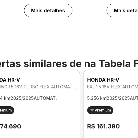
Mais detalhes
Mais deta
rtas similares de
na Tabela 
DA HR-V
HONDA HR-V
TOURING 1.5 16V TURBO FLEX AUTOMATICO
EXL 1.5 16V FLEX AUTO
64 km
2025/2025
AUTOMAT.
5.256 km
2025/2025
AU
remium
Premium
174.690
R$ 161.390