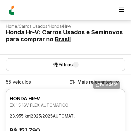
Home
/
Carros Usados
/
Honda
/
Hr-V
Honda Hr-V: Carros Usados e Seminovos
para comprar
no
Brasil
Filtros
55 veículos
Mais relevantes
Foto 360º
HONDA HR-V
EX 1.5 16V FLEX AUTOMATICO
23.955 km
2025/2025
AUTOMAT.
R$ 151.790