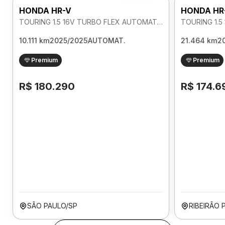
HONDA HR-V
HONDA HR
TOURING 1.5 16V TURBO FLEX AUTOMATICO
10.111 km
2025/2025
AUTOMAT.
21.464 km
2
Premium
Premium
R$ 180.290
R$ 174.6
SÃO PAULO/SP
RIBEIRÃO 