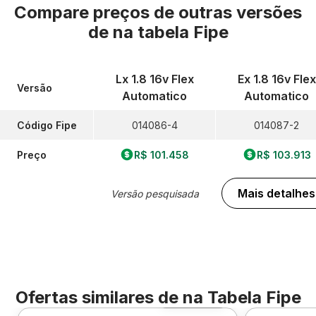
Compare preços de outras versões
de
na tabela Fipe
Lx 1.8 16v Flex
Ex 1.8 16v Flex
Versão
Automatico
Automatico
Código Fipe
014086-4
014087-2
Preço
R$ 101.458
R$ 103.913
Mais detalhes
Versão pesquisada
Ofertas similares de
na Tabela Fipe
Foto 360º