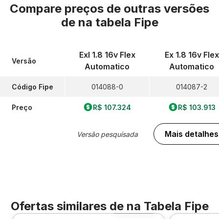
Compare preços de outras versões
de
na tabela Fipe
Exl 1.8 16v Flex
Ex 1.8 16v Flex
Versão
Automatico
Automatico
Código Fipe
014088-0
014087-2
Preço
R$ 107.324
R$ 103.913
Mais detalhes
Versão pesquisada
Ofertas similares de
na Tabela Fipe
Foto 360º