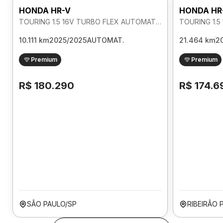
HONDA HR-V
HONDA HR
TOURING 1.5 16V TURBO FLEX AUTOMATICO
10.111 km
2025/2025
AUTOMAT.
21.464 km
2
Premium
Premium
R$ 180.290
R$ 174.6
SÃO PAULO/SP
RIBEIRÃO 