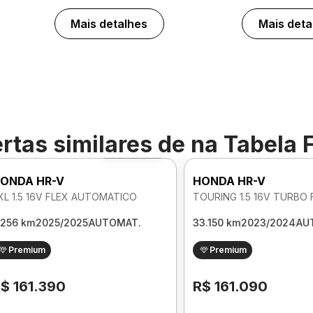
Mais detalhes
Mais deta
rtas similares de
na Tabela 
Foto 360º
ONDA HR-V
HONDA HR-V
XL 1.5 16V FLEX AUTOMATICO
.256 km
2025/2025
AUTOMAT.
33.150 km
2023/2024
AU
Premium
Premium
$ 161.390
R$ 161.090