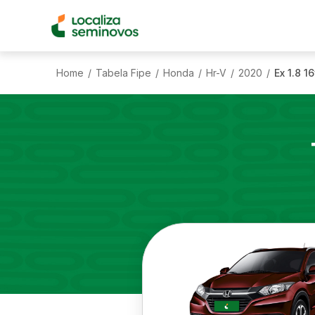
Home
Tabela Fipe
Honda
Hr-V
2020
Ex 1.8 1
/
/
/
/
/