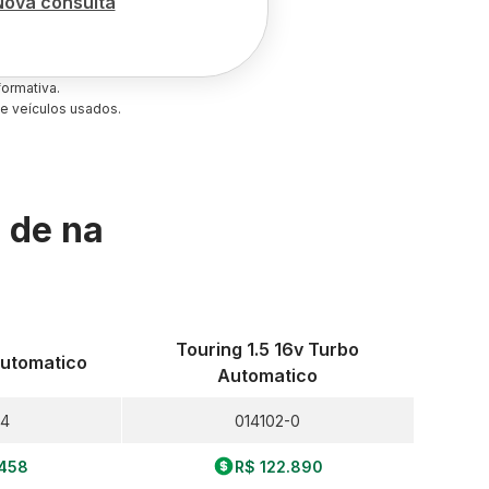
Nova consulta
ormativa.
e veículos usados.
s de
na
Touring 1.5 16v Turbo
 Automatico
Automatico
-4
014102-0
.458
R$ 122.890