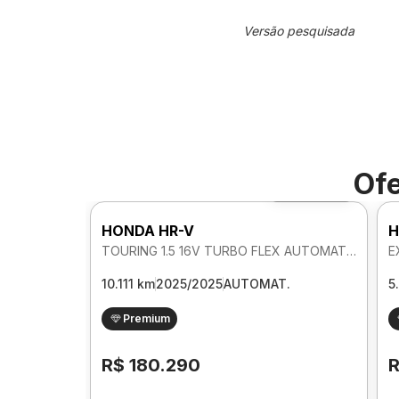
Versão pesquisada
Ofe
Foto 360º
HONDA HR-V
H
TOURING 1.5 16V TURBO FLEX AUTOMATICO
E
10.111 km
2025/2025
AUTOMAT.
5
Premium
R$ 180.290
R