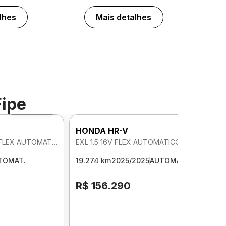
lhes
Mais detalhes
Fipe
Foto 360º
HONDA HR-V
TOURING 1.5 16V TURBO FLEX AUTOMATICO
EXL 1.5 16V FLEX AUTOMATICO
TOMAT.
19.274 km
2025/2025
AUTOMAT.
R$ 156.290