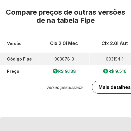
Compare preços de outras versões
de
na tabela Fipe
Clx 2.0i Mec
Clx 2.0i Aut
Versão
Código Fipe
003078-3
003194-1
Preço
R$ 9.138
R$ 9.516
Mais detalhes
Versão pesquisada