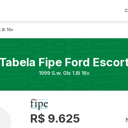
C
1.8i 16v
Tabela Fipe
Ford
Escor
1999
S.w. Glx 1.8i 16v
R$ 9.625