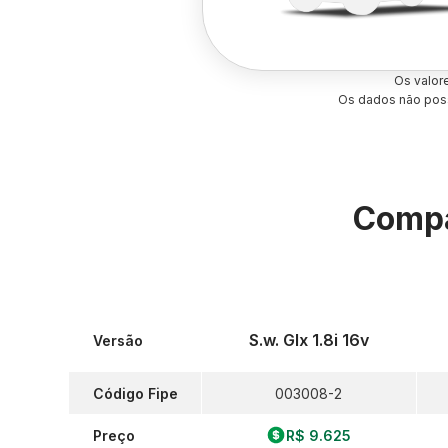
Os valor
Os dados não poss
Compa
S.w. Glx 1.8i 16v
Versão
Código Fipe
003008-2
Preço
R$ 9.625