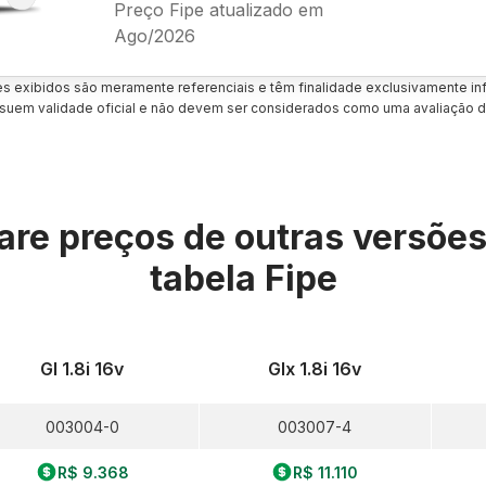
Preço Fipe atualizado em
Ago/2026
es exibidos são meramente referenciais e têm finalidade exclusivamente inf
uem validade oficial e não devem ser considerados como uma avaliação d
re preços de outras versõe
tabela Fipe
Gl 1.8i 16v
Glx 1.8i 16v
003004-0
003007-4
R$ 9.368
R$ 11.110