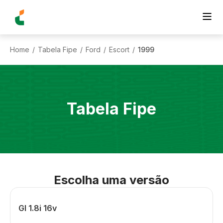
Home
Tabela Fipe
Ford
Escort
1999
/
/
/
/
Tabela Fipe
Escolha uma versão
Gl 1.8i 16v