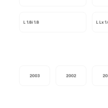
L 1.8i 1.8
L Lx 1
2003
2002
20