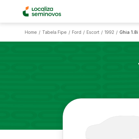
Home
Tabela Fipe
Ford
Escort
1992
Ghia 1.8i 
/
/
/
/
/