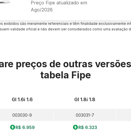
Preço Fipe atualizado em
Ago/2026
es exibidos são meramente referenciais e têm finalidade exclusivamente inf
uem validade oficial e não devem ser considerados como uma avaliação d
re preços de outras versõe
tabela Fipe
Gl 1.6i 1.6
Gl 1.8i 1.8
003030-9
003031-7
R$ 6.959
R$ 6.323