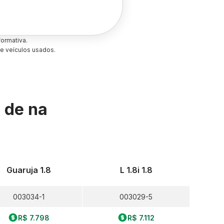
ormativa.
e veículos usados.
s de
na
Guaruja 1.8
L 1.8i 1.8
003034-1
003029-5
R$ 7.798
R$ 7.112