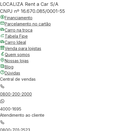
LOCALIZA Rent a Car S/A
CNPJ nº 16.670.085/0001-55
Financiamento
Parcelamento no cartão
Carro na troca
Tabela Fipe
Carro Ideal
Venda para lojistas
Quem somos
Nossas lojas
Blog
Dúvidas
Central de vendas
0800-200-2000
4000-1695
Atendimento ao cliente
0800-701-2523