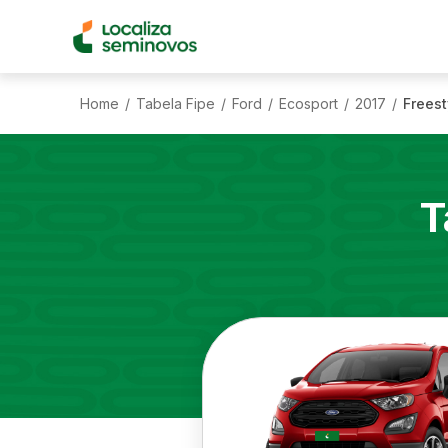
Home
Tabela Fipe
Ford
Ecosport
2017
Freest
/
/
/
/
/
T