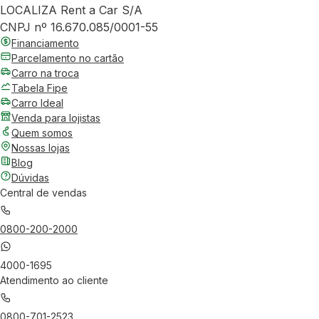
LOCALIZA Rent a Car S/A
CNPJ nº 16.670.085/0001-55
Financiamento
Parcelamento no cartão
Carro na troca
Tabela Fipe
Carro Ideal
Venda para lojistas
Quem somos
Nossas lojas
Blog
Dúvidas
Central de vendas
0800-200-2000
4000-1695
Atendimento ao cliente
0800-701-2523