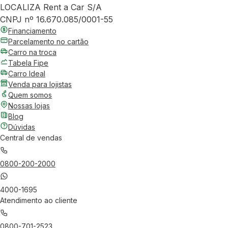
LOCALIZA Rent a Car S/A
CNPJ nº 16.670.085/0001-55
Financiamento
Parcelamento no cartão
Carro na troca
Tabela Fipe
Carro Ideal
Venda para lojistas
Quem somos
Nossas lojas
Blog
Dúvidas
Central de vendas
0800-200-2000
4000-1695
Atendimento ao cliente
0800-701-2523