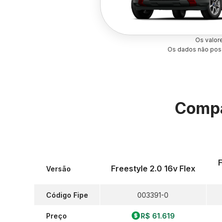
Os valor
Os dados não poss
Compa
F
Freestyle 2.0 16v Flex
Versão
Código Fipe
003391-0
Preço
R$ 61.619