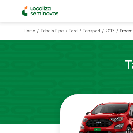
Home
Tabela Fipe
Ford
Ecosport
2017
Freest
/
/
/
/
/
T