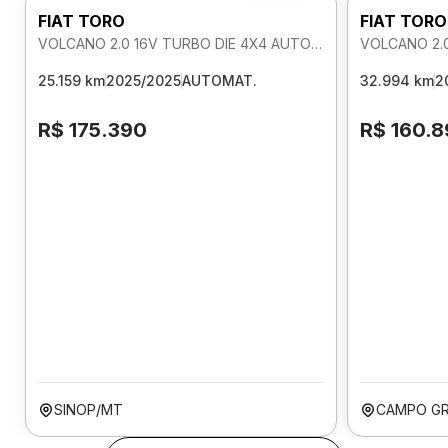
FIAT TORO
FIAT TORO
VOLCANO 2.0 16V TURBO DIE 4X4 AUTOMATICO
25.159 km
2025/2025
AUTOMAT.
32.994 km
2
R$ 175.390
R$ 160.
SINOP/MT
CAMPO G