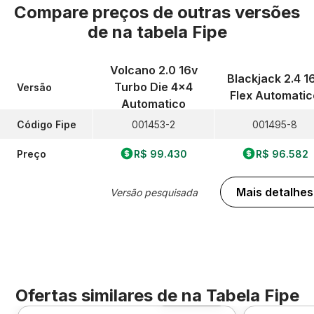
Compare preços de outras versões
de
na tabela Fipe
Volcano 2.0 16v
Blackjack 2.4 1
Turbo Die 4x4
Versão
Flex Automatic
Automatico
Código Fipe
001453-2
001495-8
Preço
R$ 99.430
R$ 96.582
Mais detalhes
Versão pesquisada
Ofertas similares de
na Tabela Fipe
Foto 360º