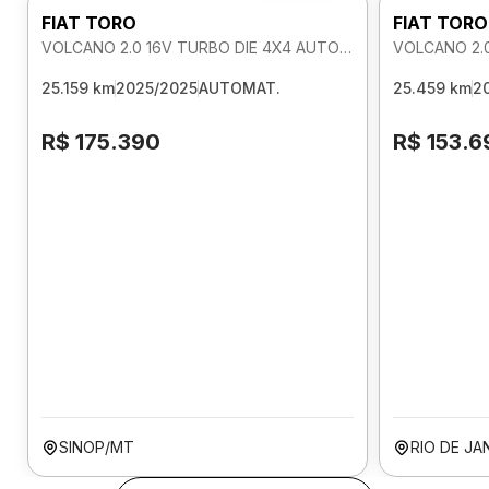
FIAT TORO
FIAT TORO
VOLCANO 2.0 16V TURBO DIE 4X4 AUTOMATICO
25.159 km
2025/2025
AUTOMAT.
25.459 km
2
R$ 175.390
R$ 153.6
SINOP/MT
RIO DE JA