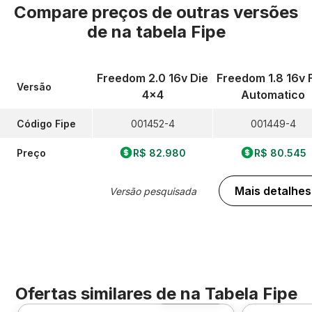
Compare preços de outras versões
de
na tabela Fipe
Freedom 2.0 16v Die
Freedom 1.8 16v 
Versão
4x4
Automatico
Código Fipe
001452-4
001449-4
Preço
R$ 82.980
R$ 80.545
Mais detalhes
Versão pesquisada
Ofertas similares de
na Tabela Fipe
Foto 360º