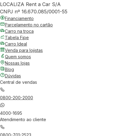
LOCALIZA Rent a Car S/A
CNPJ nº 16.670.085/0001-55
Financiamento
Parcelamento no cartão
Carro na troca
Tabela Fipe
Carro Ideal
Venda para lojistas
Quem somos
Nossas lojas
Blog
Dúvidas
Central de vendas
0800-200-2000
4000-1695
Atendimento ao cliente
0800-701-2523