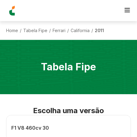
Home
Tabela Fipe
Ferrari
California
2011
/
/
/
/
Tabela Fipe
Escolha uma versão
F1 V8 460cv 30