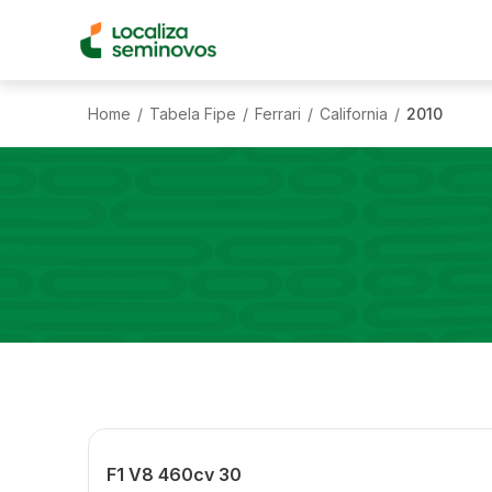
Home
Tabela Fipe
Ferrari
California
2010
/
/
/
/
F1 V8 460cv 30