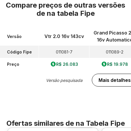
Compare preços de outras versões
de
na tabela Fipe
Grand Picasso 2
Vtr 2.0 16v 143cv
Versão
16v Automatic
Código Fipe
011081-7
011089-2
Preço
R$ 26.083
R$ 19.978
Mais detalhes
Versão pesquisada
Ofertas similares de
na Tabela Fipe
Foto 360º