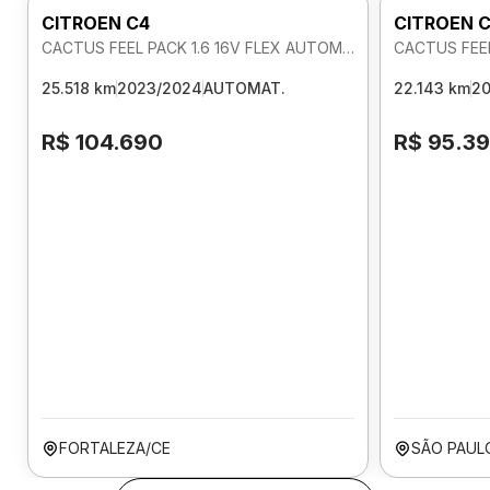
CITROEN C4
CITROEN 
CACTUS FEEL PACK 1.6 16V FLEX AUTOMATICO
CACTUS FEEL
25.518 km
2023/2024
AUTOMAT.
22.143 km
2
R$ 104.690
R$ 95.3
FORTALEZA/CE
SÃO PAUL