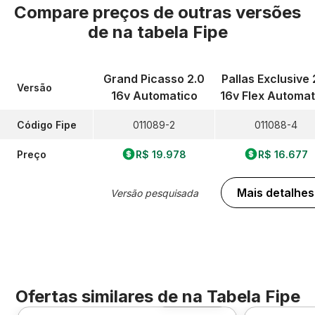
Compare preços de outras versões
de
na tabela Fipe
Grand Picasso 2.0
Pallas Exclusive 
Versão
16v Automatico
16v Flex Automat
Código Fipe
011089-2
011088-4
Preço
R$ 19.978
R$ 16.677
Mais detalhes
Versão pesquisada
Ofertas similares de
na Tabela Fipe
Foto 360º