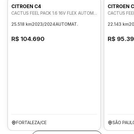
CITROEN C4
CITROEN 
CACTUS FEEL PACK 1.6 16V FLEX AUTOMATICO
CACTUS FEEL
25.518 km
2023/2024
AUTOMAT.
22.143 km
2
R$ 104.690
R$ 95.3
FORTALEZA/CE
SÃO PAUL