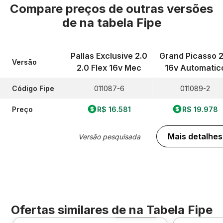
Compare preços de outras versões
de
na tabela Fipe
Pallas Exclusive 2.0
Grand Picasso 2
Versão
2.0 Flex 16v Mec
16v Automatic
Código Fipe
011087-6
011089-2
Preço
R$ 16.581
R$ 19.978
Mais detalhes
Versão pesquisada
Ofertas similares de
na Tabela Fipe
Foto 360º