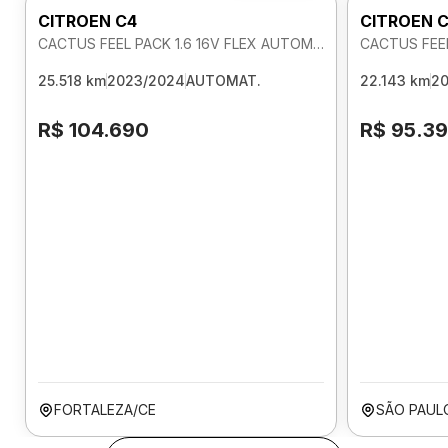
CITROEN C4
CITROEN 
CACTUS FEEL PACK 1.6 16V FLEX AUTOMATICO
CACTUS FEEL
25.518 km
2023/2024
AUTOMAT.
22.143 km
2
R$ 104.690
R$ 95.3
FORTALEZA/CE
SÃO PAUL