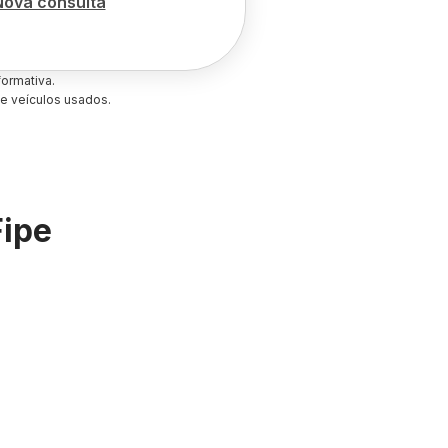
Nova consulta
ormativa.
e veículos usados.
Fipe