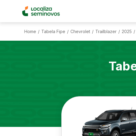
Home
Tabela Fipe
Chevrolet
Trailblazer
2025
/
/
/
/
/
Tabe