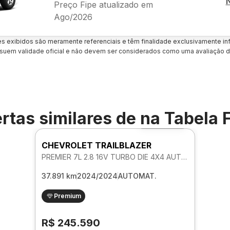
Preço Fipe atualizado em
Ago/2026
es exibidos são meramente referenciais e têm finalidade exclusivamente inf
uem validade oficial e não devem ser considerados como uma avaliação d
rtas similares de
na Tabela 
Foto 360º
CHEVROLET TRAILBLAZER
PREMIER 7L 2.8 16V TURBO DIE 4X4 AUTOMATICO
37.891 km
2024/2024
AUTOMAT.
Premium
R$ 245.590