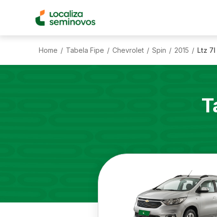
Home
Tabela Fipe
Chevrolet
Spin
2015
Ltz 7
/
/
/
/
/
T