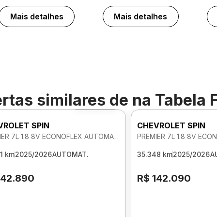
Mais detalhes
Mais detalhes
rtas similares de
na Tabela 
Foto 360º
VROLET SPIN
CHEVROLET SPIN
PREMIER 7L 1.8 8V ECONOFLEX AUTOMATICO
1 km
2025/2026
AUTOMAT.
35.348 km
2025/2026
A
142.890
R$ 142.090