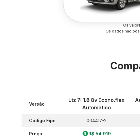
Os valor
Os dados não poss
Compa
Ltz 7l 1.8 8v Econo.flex
Ac
Versão
Automatico
Código Fipe
004417-2
Preço
R$ 54.919