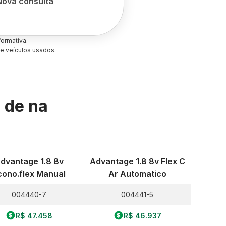
Nova consulta
ormativa.
e veículos usados.
s de
na
dvantage 1.8 8v
Advantage 1.8 8v Flex C
cono.flex Manual
Ar Automatico
004440-7
004441-5
R$ 47.458
R$ 46.937