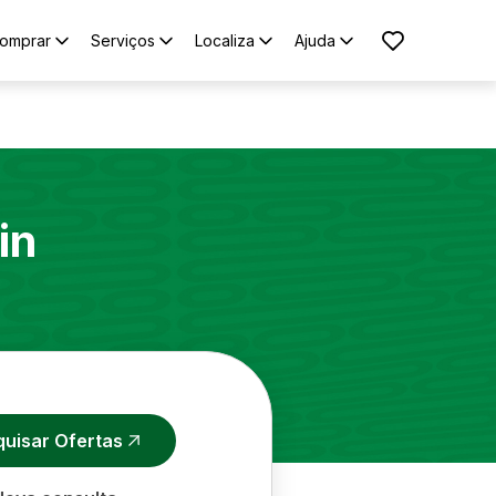
omprar
Serviços
Localiza
Ajuda
in
quisar Ofertas