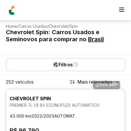
Home
/
Carros Usados
/
Chevrolet
/
Spin
Chevrolet Spin: Carros Usados e
Seminovos para comprar
no
Brasil
Filtros
253 veículos
Mais relevantes
Foto 360º
CHEVROLET SPIN
PREMIER 7L 1.8 8V ECONOFLEX AUTOMATICO
43.000 km
2022/2023
AUTOMAT.
R$ 96.790