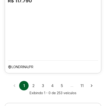
R$ 117.790
LONDRINA/PR
1
2
3
4
5
…
11
Exibindo
1 - 0
de
253
veículos