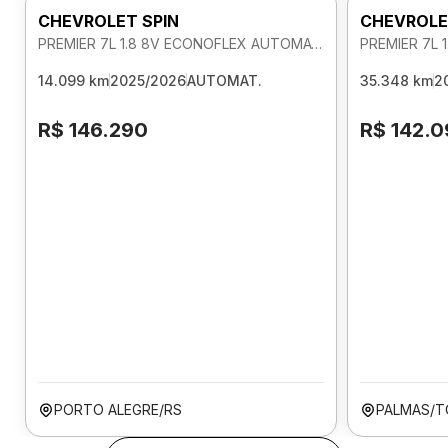
CHEVROLET SPIN
CHEVROLE
PREMIER 7L 1.8 8V ECONOFLEX AUTOMATICO
14.099 km
2025/2026
AUTOMAT.
35.348 km
2
R$ 146.290
R$ 142.
PORTO ALEGRE/RS
PALMAS/T