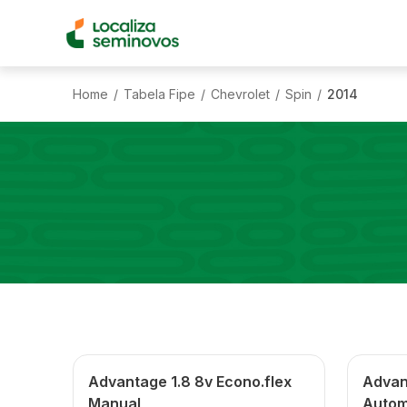
Home
Tabela Fipe
Chevrolet
Spin
2014
/
/
/
/
Advantage 1.8 8v Econo.flex
Advant
Manual
Autom