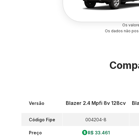
Os valor
Os dados não poss
Compa
Blazer 2.4 Mpfi 8v 128cv
Bl
Versão
Código Fipe
004204-8
Preço
R$ 33.461