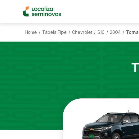
Home
Tabela Fipe
Chevrolet
S10
2004
Torna
/
/
/
/
/
T