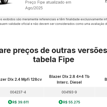
Preço Fipe atualizado em
Ago/2025
es exibidos são meramente referenciais e têm finalidade exclusivamente inf
uem validade oficial e não devem ser considerados como uma avaliação d
re preços de outras versõe
tabela Fipe
Blazer Dlx 2.8 4x4 Tb
azer Dlx 2.4 Mpfi 128cv
B
Interc. Diesel
004237-4
004193-9
R$ 39.611
R$ 55.275