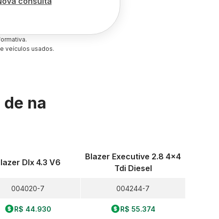
Nova consulta
ormativa.
e veículos usados.
s de
na
Blazer Executive 2.8 4x4
lazer Dlx 4.3 V6
Tdi Diesel
004020-7
004244-7
R$ 44.930
R$ 55.374