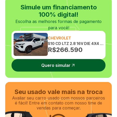
Sensor de estacionamento
Simule um financiamento
100% digital!
Tração 4x4
Escolha as melhores formas de pagamento
Travas elétricas
para você!
Vidros elétricos
CHEVROLET
S10 CD LTZ 2.8 16V DIE 4X4 AUTOMATICO
R$
266.590
Quero simular
Seu usado vale mais na troca
Avaliar seu carro usado com nossos parceiros
é fácil! Entre em contato com nosso time de
vendas para começar.