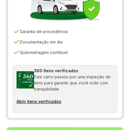
Controle de estabilidade
Controle de tração
Desembaçador traseiro
Garantia de procedência
Direção elétrica
Documentação em dia
Quilometragem confiável
Distribuição eletrônica de frenagem
Farol de neblina
360 Itens verificados
Freio ABS
Este carro passou por uma inspeção de
itens para garantir que você rode com
Pára-choques na cor do veículo
tranquilidade.
Protetor de caçamba
Abrir itens verificados
Retrovisor fotocrômico
Sensor de chuva