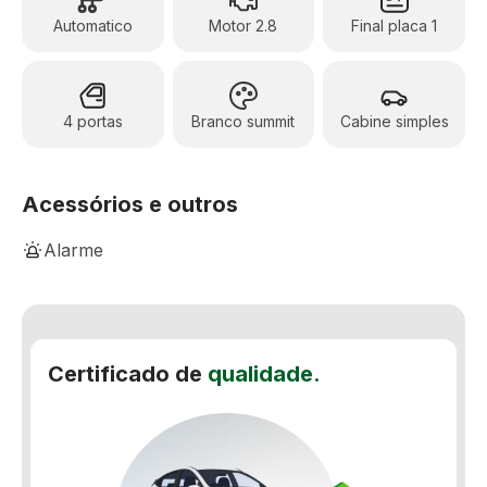
Automatico
Motor 2.8
Final placa 1
4 portas
Branco summit
Cabine simples
Acessórios e outros
Alarme
Ar-Condicionado Digital
Banco Bi-Partido
Certificado de
qualidade.
Bancos de couro
Capota marítima
Controle automático de velocidade