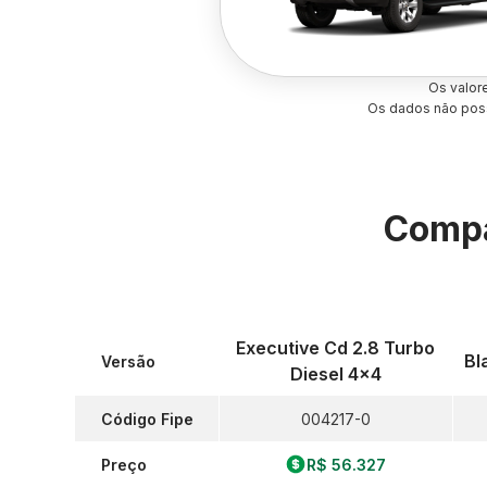
Os valor
Os dados não poss
Compa
Executive Cd 2.8 Turbo
Bl
Versão
Diesel 4x4
Código Fipe
004217-0
Preço
R$ 56.327