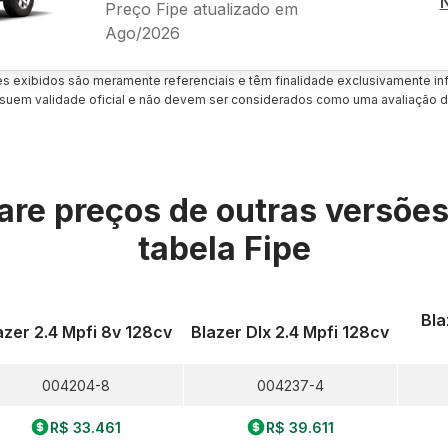
Preço Fipe atualizado em
Ago/2026
es exibidos são meramente referenciais e têm finalidade exclusivamente inf
uem validade oficial e não devem ser considerados como uma avaliação d
re preços de outras versõe
tabela Fipe
Bla
azer 2.4 Mpfi 8v 128cv
Blazer Dlx 2.4 Mpfi 128cv
004204-8
004237-4
R$ 33.461
R$ 39.611