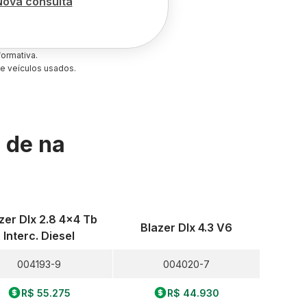
Nova consulta
ormativa.
e veículos usados.
s de
na
zer Dlx 2.8 4x4 Tb
Blazer Dlx 4.3 V6
Interc. Diesel
004193-9
004020-7
R$ 55.275
R$ 44.930