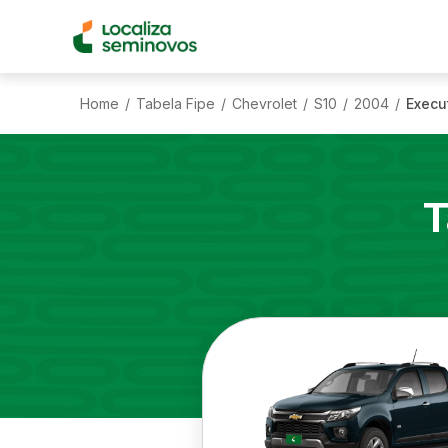
Home
Tabela Fipe
Chevrolet
S10
2004
Execu
/
/
/
/
/
T