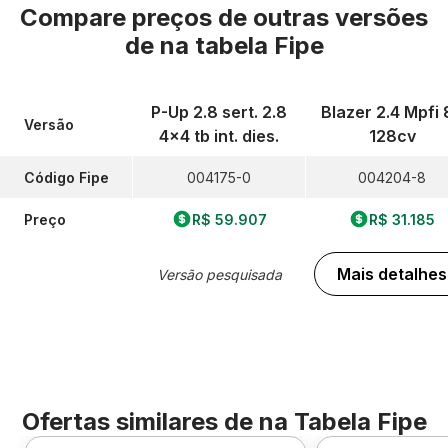
Compare preços de outras versões
de
na tabela Fipe
P-Up 2.8 sert. 2.8
Blazer 2.4 Mpfi 
Versão
4x4 tb int. dies.
128cv
Código Fipe
004175-0
004204-8
Preço
R$ 59.907
R$ 31.185
Mais detalhes
Versão pesquisada
Ofertas similares de
na Tabela Fipe