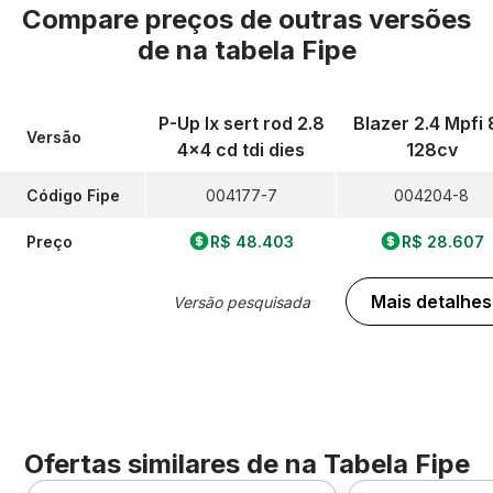
Compare preços de outras versões
de
na tabela Fipe
P-Up lx sert rod 2.8
Blazer 2.4 Mpfi 
Versão
4x4 cd tdi dies
128cv
Código Fipe
004177-7
004204-8
Preço
R$ 48.403
R$ 28.607
Mais detalhes
Versão pesquisada
Ofertas similares de
na Tabela Fipe