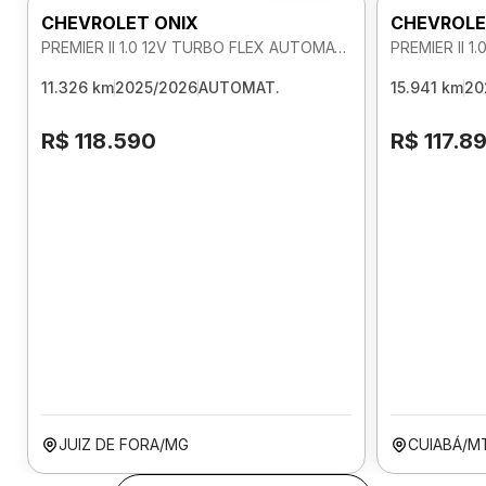
CHEVROLET ONIX
CHEVROLE
PREMIER II 1.0 12V TURBO FLEX AUTOMATICO
11.326 km
2025/2026
AUTOMAT.
15.941 km
20
R$ 118.590
R$ 117.8
JUIZ DE FORA/MG
CUIABÁ/M