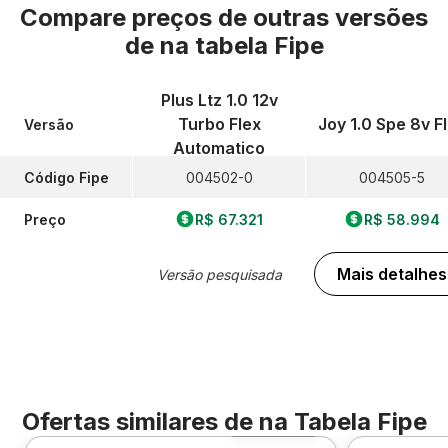
Compare preços de outras versões
de
na tabela Fipe
Plus Ltz 1.0 12v
Turbo Flex
Joy 1.0 Spe 8v F
Versão
Automatico
Código Fipe
004502-0
004505-5
Preço
R$ 67.321
R$ 58.994
Mais detalhes
Versão pesquisada
Ofertas similares de
na Tabela Fipe
Foto 360º