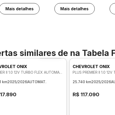
Mais detalhes
Mais detalhes
rtas similares de
na Tabela 
Foto 360º
VROLET ONIX
CHEVROLET ONIX
PREMIER II 1.0 12V TURBO FLEX AUTOMATICO
1 km
2025/2026
AUTOMAT.
25.740 km
2025/2026
A
117.890
R$ 117.090