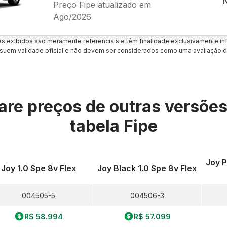
Preço Fipe atualizado em
Ago/2026
es exibidos são meramente referenciais e têm finalidade exclusivamente inf
uem validade oficial e não devem ser considerados como uma avaliação d
re preços de outras versõe
tabela Fipe
Joy P
Joy 1.0 Spe 8v Flex
Joy Black 1.0 Spe 8v Flex
004505-5
004506-3
R$ 58.994
R$ 57.099