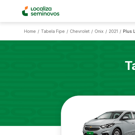
Home
Tabela Fipe
Chevrolet
Onix
2021
Plus 
/
/
/
/
/
T