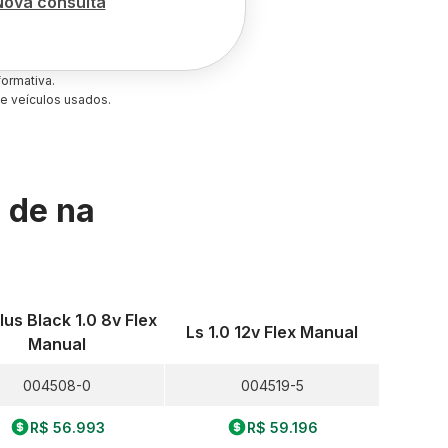
Nova consulta
ormativa.
e veículos usados.
s de
na
lus Black 1.0 8v Flex
Ls 1.0 12v Flex Manual
Manual
004508-0
004519-5
R$ 56.993
R$ 59.196