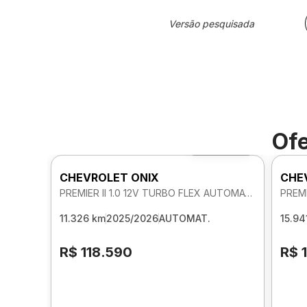
Versão pesquisada
Ofe
Foto 360º
CHEVROLET ONIX
CHE
PREMIER II 1.0 12V TURBO FLEX AUTOMATICO
11.326 km
2025/2026
AUTOMAT.
15.94
R$ 118.590
R$ 