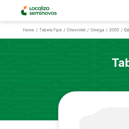
Home
Tabela Fipe
Chevrolet
Omega
2000
Cd
/
/
/
/
/
Ta