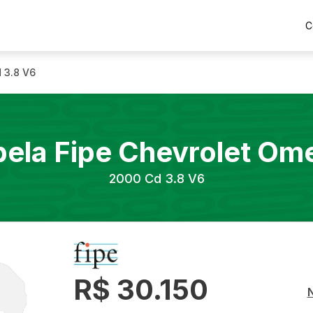
C
 3.8 V6
bela Fipe
Chevrolet
Om
2000
Cd 3.8 V6
R$ 30.150