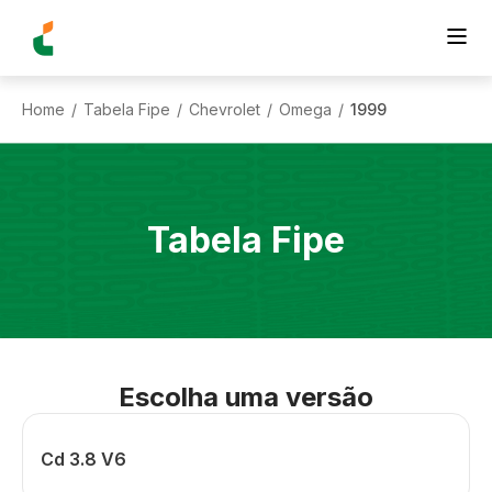
Home
Tabela Fipe
Chevrolet
Omega
1999
/
/
/
/
Tabela Fipe
Escolha uma versão
Cd 3.8 V6