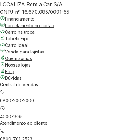
LOCALIZA Rent a Car S/A
CNPJ nº 16.670.085/0001-55
Financiamento
Parcelamento no cartão
Carro na troca
Tabela Fipe
Carro Ideal
Venda para lojistas
Quem somos
Nossas lojas
Blog
Dúvidas
Central de vendas
0800-200-2000
4000-1695
Atendimento ao cliente
0800-701-2523