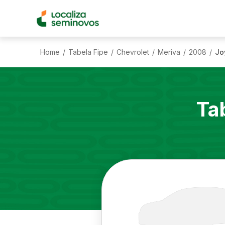
Home
Tabela Fipe
Chevrolet
Meriva
2008
Jo
/
/
/
/
/
Ta