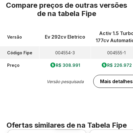
Compare preços de outras versões
de
na tabela Fipe
Activ 1.5 Turb
Ev 292cv Eletrico
Versão
177cv Automati
Código Fipe
004554-3
004555-1
Preço
R$ 308.991
R$ 226.972
Mais detalhes
Versão pesquisada
Ofertas similares de
na Tabela Fipe
Foto 360º