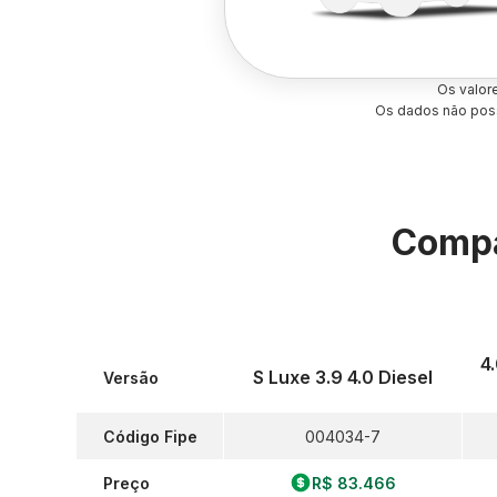
Os valor
Os dados não poss
Compa
4
S Luxe 3.9 4.0 Diesel
Versão
Código Fipe
004034-7
Preço
R$ 83.466