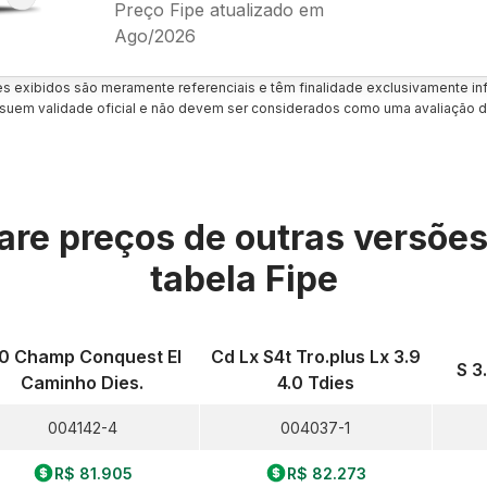
Preço Fipe atualizado em
Ago/2026
es exibidos são meramente referenciais e têm finalidade exclusivamente inf
uem validade oficial e não devem ser considerados como uma avaliação d
re preços de outras versõe
tabela Fipe
.0 Champ Conquest El
Cd Lx S4t Tro.plus Lx 3.9
S 3
Caminho Dies.
4.0 Tdies
004142-4
004037-1
R$ 81.905
R$ 82.273