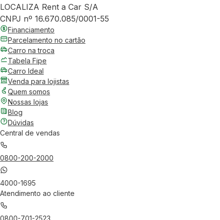
LOCALIZA Rent a Car S/A
CNPJ nº 16.670.085/0001-55
Financiamento
Parcelamento no cartão
Carro na troca
Tabela Fipe
Carro Ideal
Venda para lojistas
Quem somos
Nossas lojas
Blog
Dúvidas
Central de vendas
0800-200-2000
4000-1695
Atendimento ao cliente
0800-701-2523