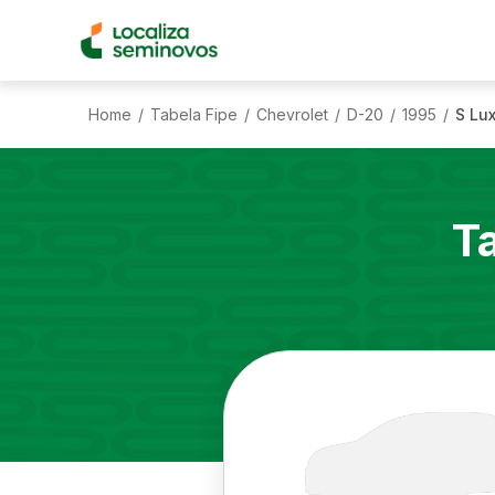
Home
Tabela Fipe
Chevrolet
D-20
1995
S Lux
/
/
/
/
/
T