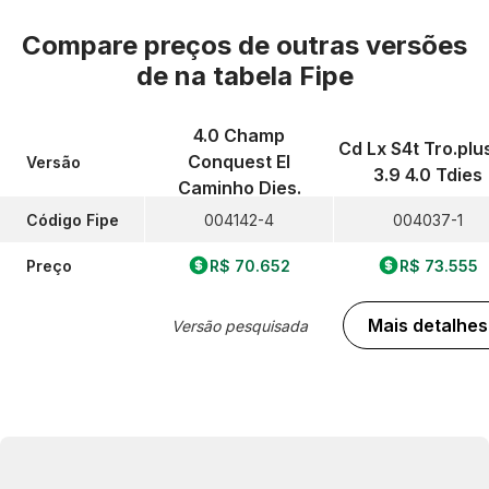
Compare preços de outras versões
de
na tabela Fipe
4.0 Champ
Cd Lx S4t Tro.plu
Conquest El
Versão
3.9 4.0 Tdies
Caminho Dies.
Código Fipe
004142-4
004037-1
Preço
R$ 70.652
R$ 73.555
Mais detalhes
Versão pesquisada