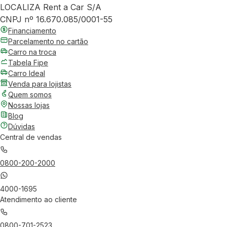
LOCALIZA Rent a Car S/A
CNPJ nº 16.670.085/0001-55
Financiamento
Parcelamento no cartão
Carro na troca
Tabela Fipe
Carro Ideal
Venda para lojistas
Quem somos
Nossas lojas
Blog
Dúvidas
Central de vendas
0800-200-2000
4000-1695
Atendimento ao cliente
0800-701-2523