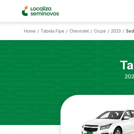
Home
Tabela Fipe
Chevrolet
Cruze
2023
Sed
/
/
/
/
/
Ta
20