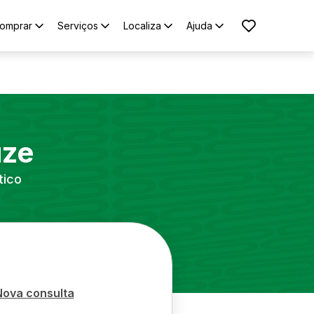
omprar
Serviços
Localiza
Ajuda
uze
tico
Nova consulta