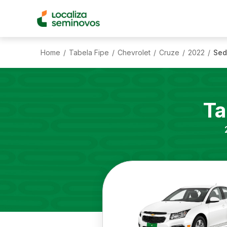
Home
Tabela Fipe
Chevrolet
Cruze
2022
Sed
/
/
/
/
/
Ta