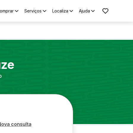
omprar
Serviços
Localiza
Ajuda
uze
o
Nova consulta