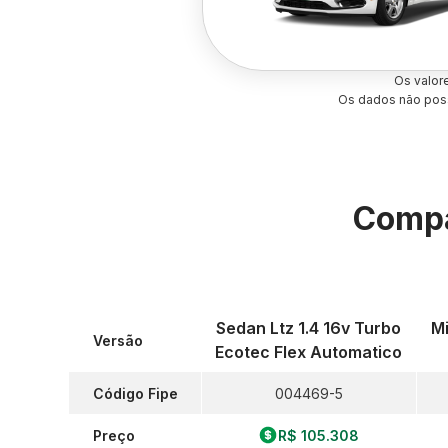
Os valor
Os dados não poss
Compa
Sedan Ltz 1.4 16v Turbo
Mi
Versão
Ecotec Flex Automatico
Código Fipe
004469-5
Preço
R$ 105.308