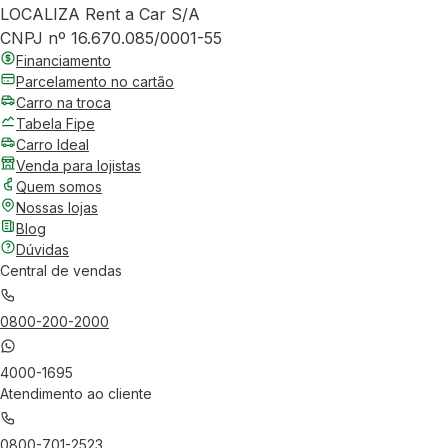
LOCALIZA Rent a Car S/A
CNPJ nº 16.670.085/0001-55
Financiamento
Parcelamento no cartão
Carro na troca
Tabela Fipe
Carro Ideal
Venda para lojistas
Quem somos
Nossas lojas
Blog
Dúvidas
Central de vendas
0800-200-2000
4000-1695
Atendimento ao cliente
0800-701-2523