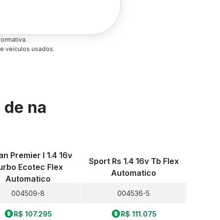
ormativa.
e veículos usados.
s de
na
n Premier I 1.4 16v
Sport Rs 1.4 16v Tb Flex
urbo Ecotec Flex
Automatico
Automatico
004509-8
004536-5
R$ 107.295
R$ 111.075