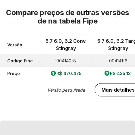
Compare preços de outras versões
de
na tabela Fipe
5.7 6.0, 6.2 Conv.
5.7 6.0, 6.2 Tar
Versão
Stingray
Stingray
Código Fipe
004140-8
004141-6
Preço
R$ 470.475
R$ 435.131
Mais detalhes
Versão pesquisada