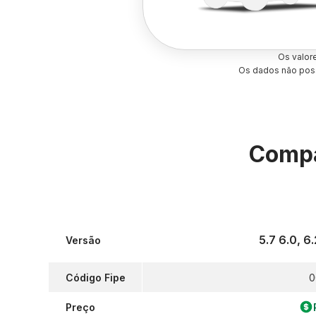
Os valor
Os dados não poss
Compa
5.7 6.0, 6
Versão
Código Fipe
0
Preço