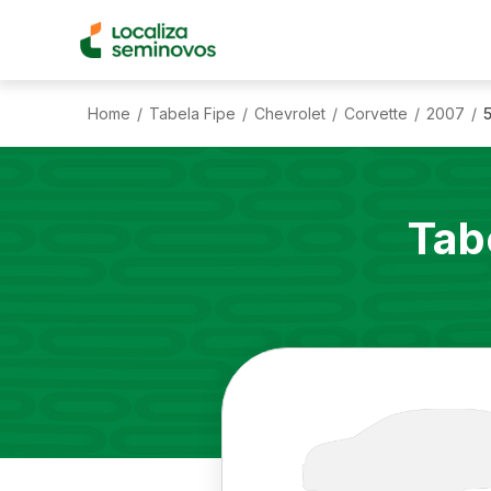
Home
Tabela Fipe
Chevrolet
Corvette
2007
5
/
/
/
/
/
Tab