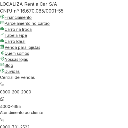
LOCALIZA Rent a Car S/A
CNPJ nº 16.670.085/0001-55
Financiamento
Parcelamento no cartão
Carro na troca
Tabela Fipe
Carro Ideal
Venda para lojistas
Quem somos
Nossas lojas
Blog
Dúvidas
Central de vendas
0800-200-2000
4000-1695
Atendimento ao cliente
0800-701-2523