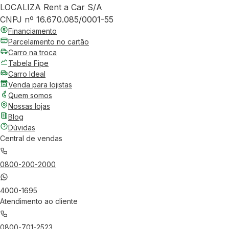
LOCALIZA Rent a Car S/A
CNPJ nº 16.670.085/0001-55
Financiamento
Parcelamento no cartão
Carro na troca
Tabela Fipe
Carro Ideal
Venda para lojistas
Quem somos
Nossas lojas
Blog
Dúvidas
Central de vendas
0800-200-2000
4000-1695
Atendimento ao cliente
0800-701-2523