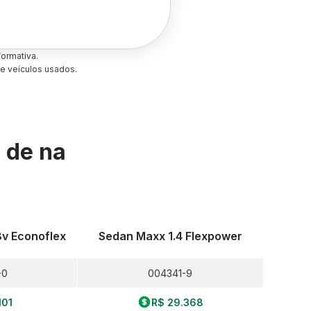
ormativa.
e veículos usados.
s de
na
8v Econoflex
Sedan Maxx 1.4 Flexpower
-0
004341-9
101
R$ 29.368