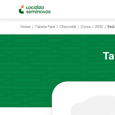
Home
Tabela Fipe
Chevrolet
Corsa
2010
Sed.
/
/
/
/
/
Ta