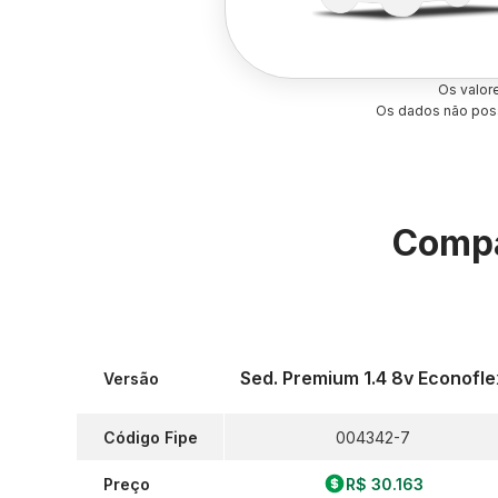
Os valor
Os dados não poss
Compa
Sed. Premium 1.4 8v Econofle
Versão
Código Fipe
004342-7
Preço
R$ 30.163