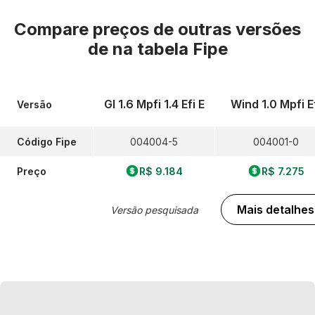
Compare preços de outras versões
de
na tabela Fipe
Gl 1.6 Mpfi 1.4 Efi E
Wind 1.0 Mpfi E
Versão
Código Fipe
004004-5
004001-0
Preço
R$ 9.184
R$ 7.275
Mais detalhes
Versão pesquisada