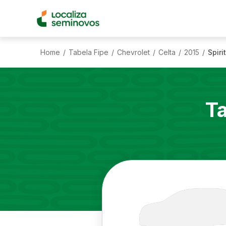
Home
Tabela Fipe
Chevrolet
Celta
2015
Spiri
/
/
/
/
/
T