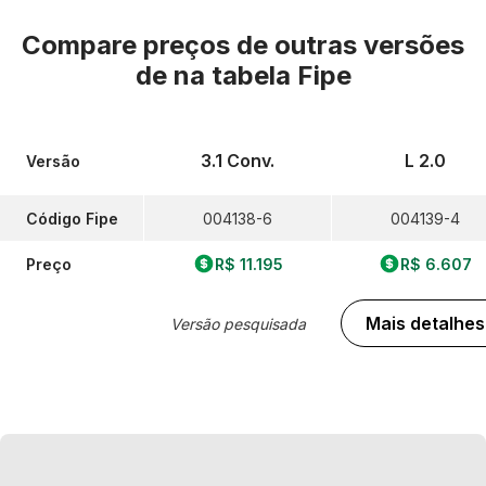
Compare preços de outras versões
de
na tabela Fipe
3.1 Conv.
L 2.0
Versão
Código Fipe
004138-6
004139-4
Preço
R$ 11.195
R$ 6.607
Mais detalhes
Versão pesquisada